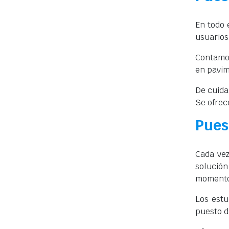
En todo 
usuarios
Contamos
en pavim
De cuida
Se ofrec
Pues
Cada vez
solución
momento
Los estu
puesto d