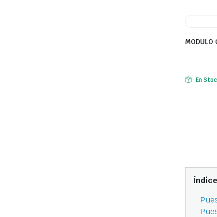
MODULO 
En Sto
Índic
Pues
Pues