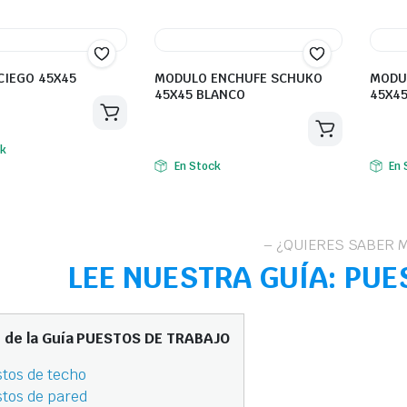
CIEGO 45X45
MODULO ENCHUFE SCHUKO
MODU
45X45 BLANCO
45X45
ck
En Stock
En 
– ¿QUIERES SABER 
LEE NUESTRA GUÍA:
PUE
e de la Guía PUESTOS DE TRABAJO
tos de techo
tos de pared