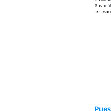
Sus múlt
necesari
Pues