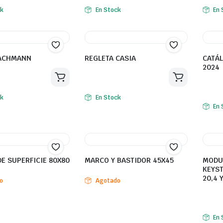
ck
En Stock
En 
BACHMANN
REGLETA CASIA
CATÁ
2024
ck
En Stock
En 
DE SUPERFICIE 80X80
MARCO Y BASTIDOR 45X45
MODUL
KEYST
20,4
o
Agotado
En 