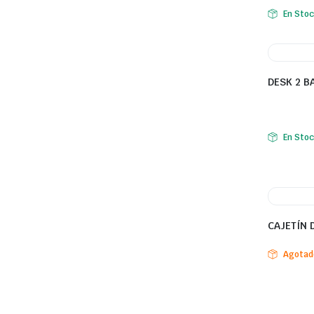
En Sto
DESK 2 
En Sto
CAJETÍN 
Agotad