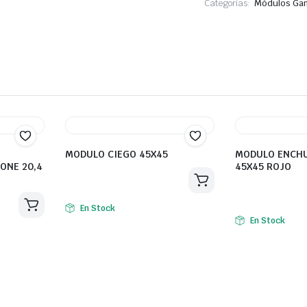
Categorías:
Módulos Ga
MODULO CIEGO 45X45
MODULO ENCH
TONE 20,4
45X45 ROJO
En Stock
En Stock