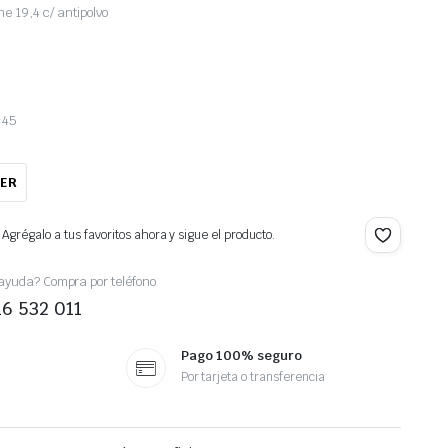
e 19,4 c/ antipolvo
×45
VER
Agrégalo a tus favoritos ahora y sigue el producto.
ayuda? Compra por teléfono
16 532 011
Pago 100% seguro
Por tarjeta o transferencia