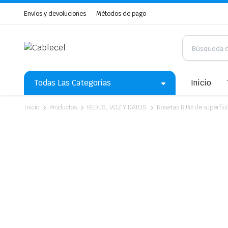
Envíos y devoluciones
Métodos de pago
Todas Las Categorías
Inicio
Inicio
Productos
REDES, VOZ Y DATOS
Rosetas RJ45 de superfic