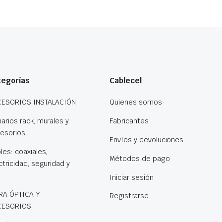
tegorías
Cablecel
CESORIOS INSTALACIÓN
Quienes somos
arios rack, murales y
Fabricantes
esorios
Envíos y devoluciones
les: coaxiales,
Métodos de pago
ctricidad, seguridad y
s
Iniciar sesión
RA ÓPTICA Y
Registrarse
CESORIOS