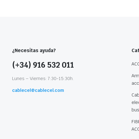
¿Necesitas ayuda?
Ca
(+34) 916 532 011
AC
Arm
Lunes – Viernes: 7:30-15:30h.
acc
cablecel@cablecel.com
Cab
ele
bu
FIB
AC