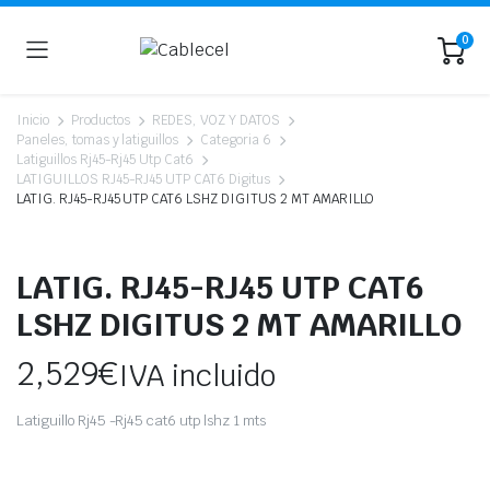
0
Inicio
Productos
REDES, VOZ Y DATOS
Paneles, tomas y latiguillos
Categoria 6
Latiguillos Rj45-Rj45 Utp Cat6
LATIGUILLOS RJ45-RJ45 UTP CAT6 Digitus
LATIG. RJ45-RJ45 UTP CAT6 LSHZ DIGITUS 2 MT AMARILLO
LATIG. RJ45-RJ45 UTP CAT6
LSHZ DIGITUS 2 MT AMARILLO
2,529
€
IVA incluido
Latiguillo Rj45 -Rj45 cat6 utp lshz 1 mts