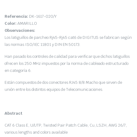
Referencia:
DK-1617-020/Y
Color:
AMARILLO
Observaciones:
Los latiguillos de parcheo Rj45-Rj45 cat6 de DIGITUS se fabrican según
las normas ISO/IEC 11801 y DIN EN 50173.
Han pasado los controles de calidad para verificar que dichos latiguillos
ofrecen los 250 MHz impuestos por la norma de cableado estructurado
en categoría 6.
Están compuestos de dos conectores RJ45 8/8 Macho que sirven de
unión entre los distintos equipos de Telecomunicaciones.
Abstract
CAT 6 Class E, U/UTP, Twisted Pair Patch Cable, Cu, LSZH, AWG 26/7,
various lengths and colors available