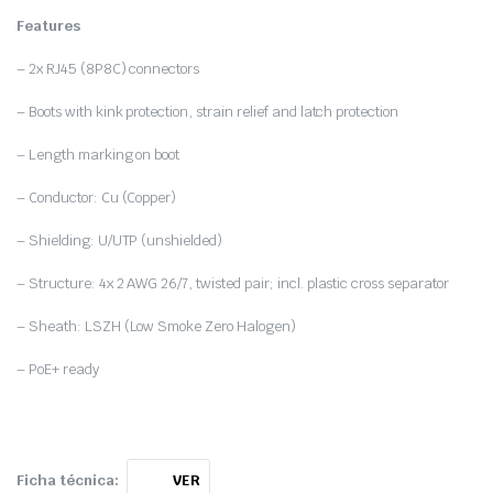
Features
– 2x RJ45 (8P8C) connectors
– Boots with kink protection, strain relief and latch protection
– Length marking on boot
– Conductor: Cu (Copper)
– Shielding: U/UTP (unshielded)
– Structure: 4x 2 AWG 26/7, twisted pair; incl. plastic cross separator
– Sheath: LSZH (Low Smoke Zero Halogen)
– PoE+ ready
Ficha técnica:
VER