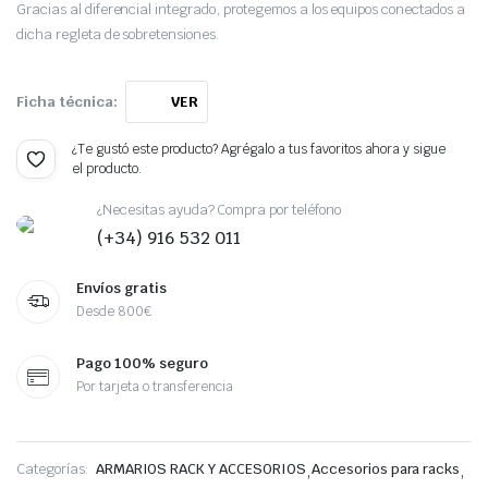
Gracias al diferencial integrado, protegemos a los equipos conectados a
dicha regleta de sobretensiones.
Ficha técnica:
VER
¿Te gustó este producto? Agrégalo a tus favoritos ahora y sigue
el producto.
¿Necesitas ayuda? Compra por teléfono
(+34) 916 532 011
Envíos gratis
Desde 800€
Pago 100% seguro
Por tarjeta o transferencia
Categorías:
ARMARIOS RACK Y ACCESORIOS
,
Accesorios para racks
,