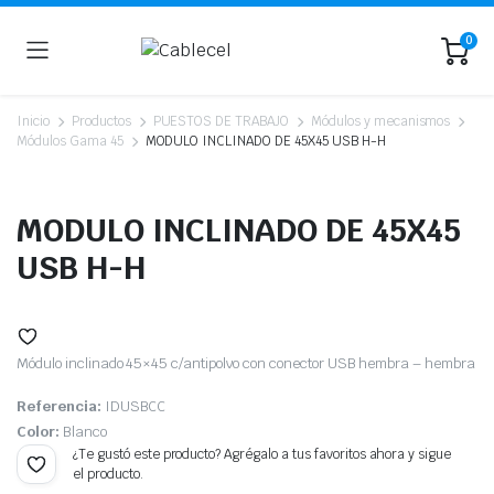
0
Inicio
Productos
PUESTOS DE TRABAJO
Módulos y mecanismos
Módulos Gama 45
MODULO INCLINADO DE 45X45 USB H-H
MODULO INCLINADO DE 45X45
USB H-H
Módulo inclinado 45×45 c/antipolvo con conector USB hembra – hembra
Referencia:
IDUSBCC
Color:
Blanco
¿Te gustó este producto? Agrégalo a tus favoritos ahora y sigue
el producto.