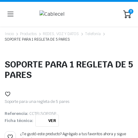
0
Inicio
Productos
REDES, VOZ Y DATOS
Telefonía
SOPORTE PARA 1 REGLETA DE 5 PARES
SOPORTE PARA 1 REGLETA DE 5
PARES
Soporte para una regleta de 5 pares
Referencia:
CCTELSOP05P
Ficha técnica:
VER
¿Te gustó este producto? Agrégalo a tus favoritos ahora y sigue