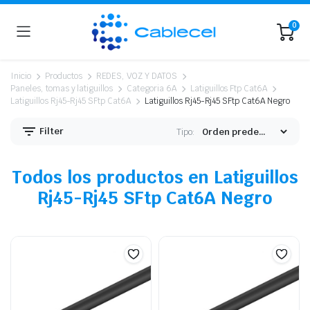
0
Inicio
Productos
REDES, VOZ Y DATOS
Paneles, tomas y latiguillos
Categoria 6A
Latiguillos Ftp Cat6A
Latiguillos Rj45-Rj45 SFtp Cat6A
Latiguillos Rj45-Rj45 SFtp Cat6A Negro
ecio
ecio
Filter
Tipo:
nimo
ximo
Todos los productos en Latiguillos
Rj45-Rj45 SFtp Cat6A Negro