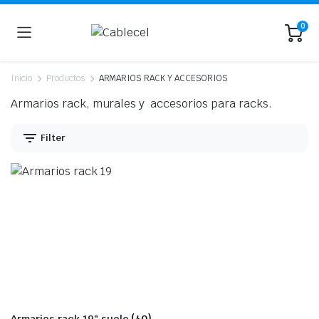
0
Inicio
Productos
ARMARIOS RACK Y ACCESORIOS
Armarios rack, murales y accesorios para racks.
ecio
ecio
Filter
nimo
ximo