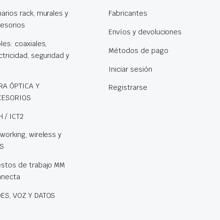
arios rack, murales y
Fabricantes
esorios
Envíos y devoluciones
les: coaxiales,
Métodos de pago
ctricidad, seguridad y
s
Iniciar sesión
RA ÓPTICA Y
Registrarse
CESORIOS
H / ICT2
working, wireless y
S
stos de trabajo MM
nnecta
ES, VOZ Y DATOS