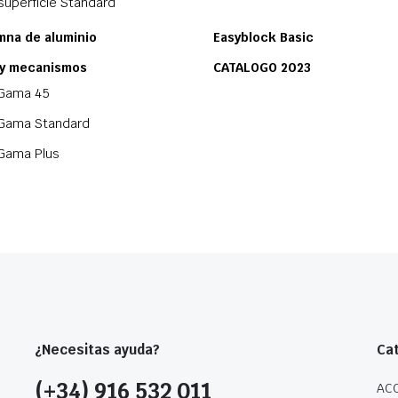
superficie Standard
mna de aluminio
Easyblock Basic
 y mecanismos
CATALOGO 2023
Gama 45
Gama Standard
Gama Plus
¿Necesitas ayuda?
Ca
(+34) 916 532 011
AC