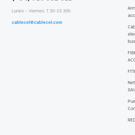
Arm
Lunes – Viernes: 7:30-15:30h.
acc
cablecel@cablecel.com
Cab
ele
bu
FIB
AC
FTT
Net
SAI
Pue
Co
RED